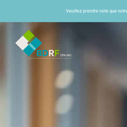
Cindy Randlett
Veuillez prendre note que not