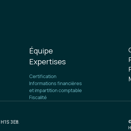
Équipe
Expertises
.
Certification
Informations financières
et impartition comptable
Fiscalité
) H1S 3E8.
©